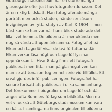
Göteborgs stadsmuseum har en större mängd
glasnegativ efter just hovfotografen Jonason. Det
är en riktig bildskatt. Han fotograferade många
porträtt men också staden, händelser såsom
invigningen av ryttarstatyn av Karl IX 1904 – men
bäst kanske han var när hans blick studerade det
lilla livet hemma. De bilderna är mer okända men
nog så värda att uppmärksamma. Fotografiet på
Elkan och Lagerlöf visar de två författarna där
Elkan verkar läsa högt och Lagerlöf lyssnar
uppmärksamt. I Hvar 8 dag finns ett fotografi
publicerat men tittar man på glasnegativen kan
man se att Jonason tog en hel serie vid tillfället. Ett
urval gjordes inför publiceringen. Fotografiet har
senare fortsatt att publiceras i olika sammanhang.
Det förekommer i biografier om Lagerlöf och där
anges ofta Bonniers förlag som bildkälla. Men nu
vet vi också att Göteborgs stadsmuseum kan vara
en källa. I samlingarna finns originalen till bilderna –