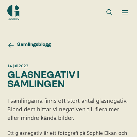
Sök
Toggle
Togg
Göteborgs
sök
men
stadsmuseum
Samlingsblogg
14 juli 2023
GLASNEGATIV I
SAMLINGEN
I samlingarna finns ett stort antal glasnegativ.
Bland dem hittar vi negativen till flera mer
eller mindre kända bilder.
Ett glasnegativ är ett fotografi på Sophie Elkan och