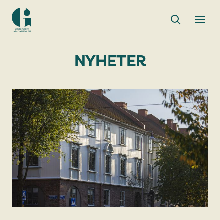
Sök
Toggle
Togg
Göteborgs
sök
men
stadsmuseum
NYHETER