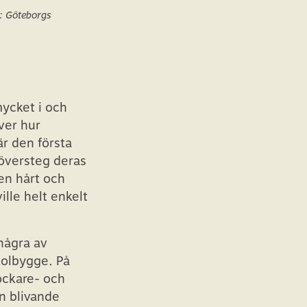
o: Göteborgs
mycket i och
ver hur
är den första
översteg deras
en hårt och
lle helt enkelt
några av
kolbygge. På
ockare- och
en blivande