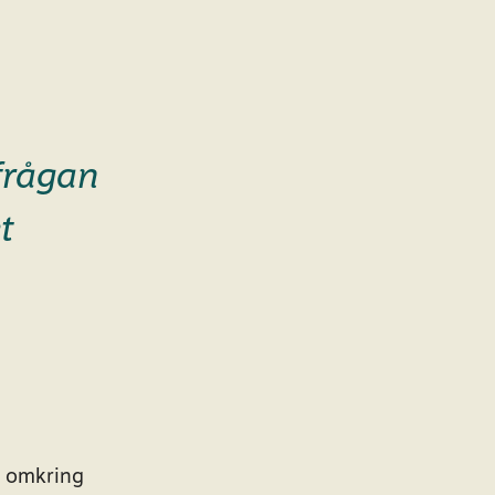
frågan
t
h omkring