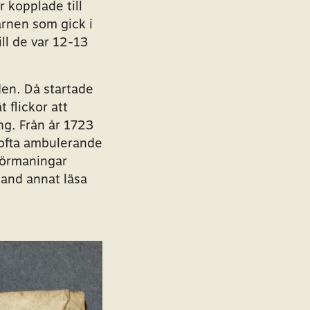
 kopplade till
arnen som gick i
ill de var 12-13
aden. Då startade
 flickor att
ng. Från år 1723
 ofta ambulerande
 förmaningar
and annat läsa