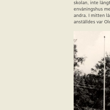
skolan, inte lång
envåningshus med
andra. I mitten 
anställdes var Ol