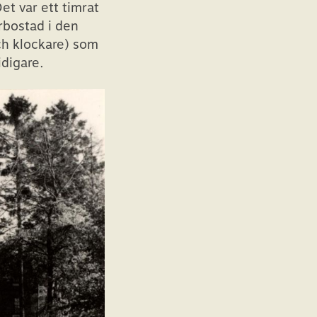
et var ett timrat
rbostad i den
ch klockare) som
idigare.