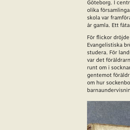
Göteborg. I centr
olika församlinga
skola var framför
år gamla. Ett fåt
För flickor dröjde
Evangelistiska br
studera. För land
var det föräldra
runt om i socknar
gentemot föräldr
om hur sockenbon
barnaundervisni