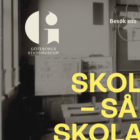
Besök oss
Göteborgs
stadsmuseum
SKO
– S
SKOLA