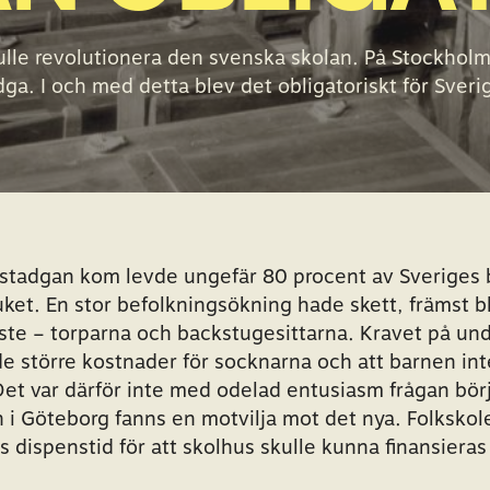
lle revolutionera den svenska skolan. På Stockholm
ga. I och med detta blev det obligatoriskt för Sverig
lstadgan kom levde ungefär 80 procent av Sveriges 
uket. En stor befolkningsökning hade skett, främst b
aste – torparna och backstugesittarna. Kravet på und
e större kostnader för socknarna och att barnen int
 Det var därför inte med odelad entusiasm frågan bör
n i Göteborg fanns en motvilja mot det nya. Folkskol
års dispenstid för att skolhus skulle kunna finansier