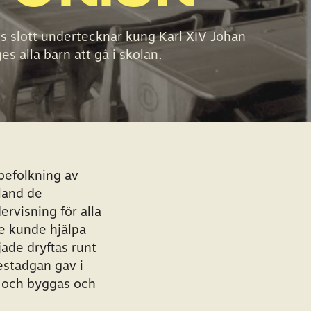
s slott undertecknar kung Karl XIV Johan
es alla barn att gå i skolan.
befolkning av
land de
ervisning för alla
e kunde hjälpa
jade dryftas runt
estadgan gav i
as och byggas och