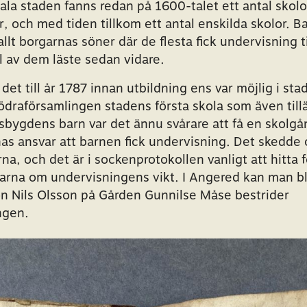
ala staden fanns redan på 1600-talet ett antal skolor
r, och med tiden tillkom ett antal enskilda skolor. B
allt borgarnas söner där de flesta fick undervisning t
al av dem läste sedan vidare.
 det till år 1787 innan utbildning ens var möjlig i st
ödraförsamlingen stadens första skola som även tillät
sbygdens barn var det ännu svårare att få en skolgå
rnas ansvar att barnen fick undervisning. Det skedde
na, och det är i sockenprotokollen vanligt att hitta
arna om undervisningens vikt. I Angered kan man bl
 Nils Olsson på Gården Gunnilse Måse bestrider
ngen.