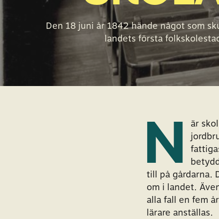
Den 18 juni år 1842 hände något som sku
landets första folkskolestad
N
är sko
jordbr
fattig
betydd
till på gårdarna.
om i landet. Äve
alla fall en fem 
lärare anställas.