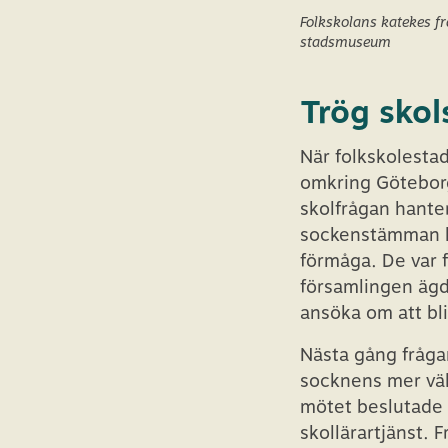
Folkskolans katekes fr
stadsmuseum
Trög skol
När folkskolestad
omkring Göteborg
skolfrågan hanter
sockenstämman kr
förmåga. De var 
församlingen ägd
ansöka om att bli
Nästa gång fråga
socknens mer välb
mötet beslutade 
skollärartjänst. 