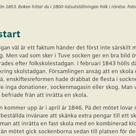
ån 1853. Boken hittar du i 1800-talsutställningen Folk i rörelse. Fot
start
gan väl är ett faktum händer det först inte särskilt 
. Men vad som sker i Tuve socken ger en bra bild ö
ades efter folkskolestadgan. I februari 1843 hölls d
ing skolstadgan. Församlingen ansåg att en skola 
få, enskiftesreformen hade drabbat de flesta i sockn
e inga donationer, sockenmagasin eller skog. Man vi
 befriade från att inrätta en skola.
n kommer upp är i april år 1846. På det mötet lovar 
eställda invånare att skänka extra pengar till ett s
man att inrätta en fast skola med en kombinerad kl
Från mötet gick sockenborna sedan till platsen för d