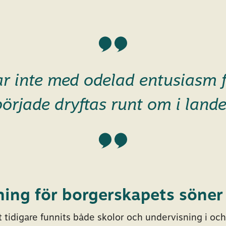
ar inte med odelad entusiasm 
började dryftas runt om i lande
ing för borgerskapets söner
t tidigare funnits både skolor och undervisning i oc