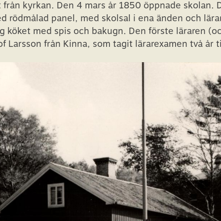
t från kyrkan. Den 4 mars år 1850 öppnade skolan. D
 rödmålad panel, med skolsal i ena änden och lära
låg köket med spis och bakugn. Den förste läraren (o
of Larsson från Kinna, som tagit lärarexamen två år t