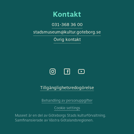
Kontakt
031-368 36 00
stadsmuseum@kultur.goteborg.se
Övrig kontakt
DENNA WEBBPLATS ANVÄNDER
SWEDISH
Tillgänglighetsredogörelse
COOKIES
ENGLISH
Denna webbplats använder cookies för att förbättra
Behandling av personuppgifter
användarupplevelsen. Genom att använda vår
Cookie settings
webbplats samtycker du till alla cookies i enlighet
Museet är en del av Göteborgs Stads kulturförvaltning.
med vår cookiepolicy.
Läs mer
Samfinansierade av Västra Götalandsregionen.
ACCEPTERA
ANPASSA