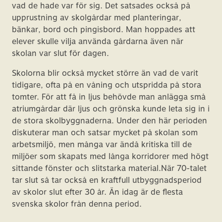
vad de hade var för sig. Det satsades också på
upprustning av skolgårdar med planteringar,
bänkar, bord och pingisbord. Man hoppades att
elever skulle vilja använda gårdarna även när
skolan var slut för dagen.
Skolorna blir också mycket större än vad de varit
tidigare, ofta på en våning och utspridda på stora
tomter. För att få in ljus behövde man anlägga små
atriumgårdar där ljus och grönska kunde leta sig in i
de stora skolbyggnaderna. Under den här perioden
diskuterar man och satsar mycket på skolan som
arbetsmiljö, men många var ändå kritiska till de
miljöer som skapats med långa korridorer med högt
sittande fönster och slitstarka material.När 70-talet
tar slut så tar också en kraftfull utbyggnadsperiod
av skolor slut efter 30 år. Än idag är de flesta
svenska skolor från denna period.