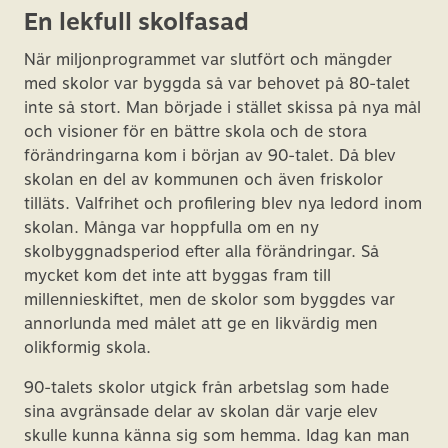
En lekfull skolfasad
När miljonprogrammet var slutfört och mängder
med skolor var byggda så var behovet på 80-talet
inte så stort. Man började i stället skissa på nya mål
och visioner för en bättre skola och de stora
förändringarna kom i början av 90-talet. Då blev
skolan en del av kommunen och även friskolor
tilläts. Valfrihet och profilering blev nya ledord inom
skolan. Många var hoppfulla om en ny
skolbyggnadsperiod efter alla förändringar. Så
mycket kom det inte att byggas fram till
millennieskiftet, men de skolor som byggdes var
annorlunda med målet att ge en likvärdig men
olikformig skola.
90-talets skolor utgick från arbetslag som hade
sina avgränsade delar av skolan där varje elev
skulle kunna känna sig som hemma. Idag kan man