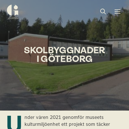
Sök
Toggle
Togg
Göteborgs
sök
men
stadsmuseum
SKOLBYGGNADER
I GÖTEBORG
U
nder våren 2021 genomför museets
kulturmiljöenhet ett projekt som täcker