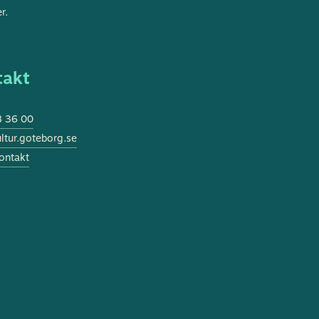
r.
takt
 36 00
tur.goteborg.se
ontakt