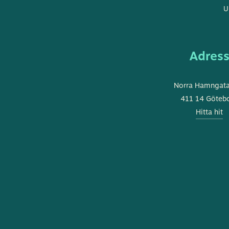
U
Adres
Norra Hamngat
411 14 Göteb
Hitta hit
DENNA WEBBPLATS ANVÄNDER COOKIES
SWEDISH
Denna webbplats använder cookies för att förbättra
ENGLISH
användarupplevelsen. Genom att använda vår webbplats samtycker
du till alla cookies i enlighet med vår cookiepolicy.
Läs mer