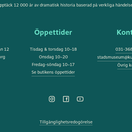
Göteborgs
pptäck 12 000 år av dramatisk historia baserad på verkliga händelse
stadsmuseum
s
Öppettider
Kon
an 12
Tisdag & torsdag 10–18
031-368
org
Onsdag 10–20
stadsmuseum@kul
Fredag-söndag 10–17
Övrig k
Se butikens öppettider
Tillgänglighetsredogörelse