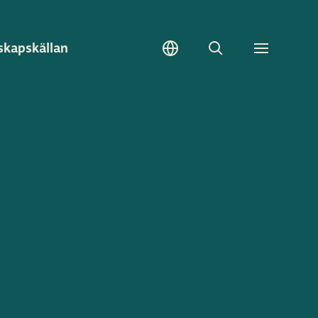
skapskällan
Sök
Toggle
meny