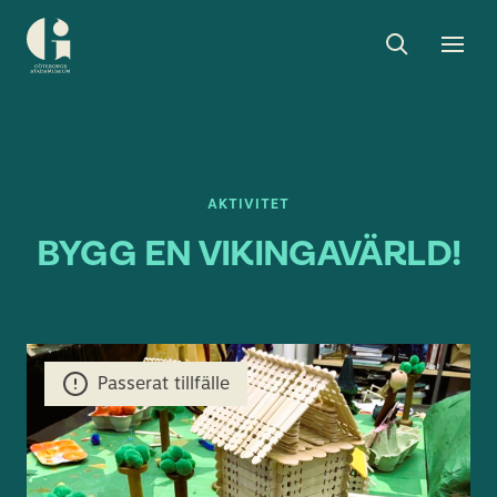
Sök
Toggle
Togg
Göteborgs
sök
men
stadsmuseum
AKTIVITET
BYGG EN VIKINGAVÄRLD!
Passerat tillfälle