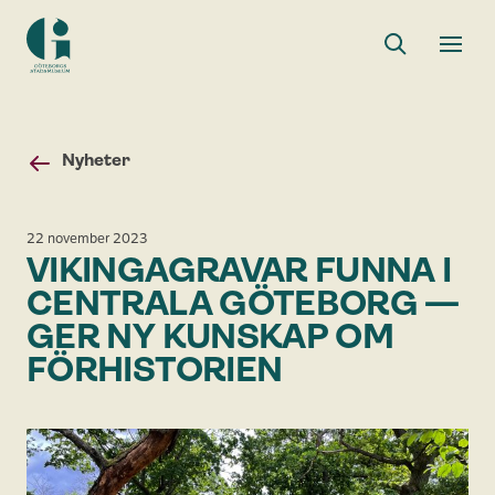
Sök
Toggle
Togg
Göteborgs
sök
men
stadsmuseum
Nyheter
22 november 2023
VIKINGAGRAVAR FUNNA I
CENTRALA GÖTEBORG —
GER NY KUNSKAP OM
FÖRHISTORIEN