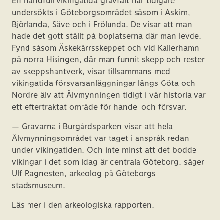
En handfull vikingatida gravfält har tidigare
undersökts i Göteborgsområdet såsom i Askim,
Björlanda, Säve och i Frölunda. De visar att man
hade det gott ställt på boplatserna där man levde.
Fynd såsom Äskekärrsskeppet och vid Kallerhamn
på norra Hisingen, där man funnit skepp och rester
av skeppshantverk, visar tillsammans med
vikingatida försvarsanläggningar längs Göta och
Nordre älv att Älvmynningen tidigt i vår historia var
ett eftertraktat område för handel och försvar.
— Gravarna i Burgårdsparken visar att hela
Älvmynningsområdet var taget i anspråk redan
under vikingatiden. Och inte minst att det bodde
vikingar i det som idag är centrala Göteborg, säger
Ulf Ragnesten, arkeolog på Göteborgs
stadsmuseum.
Läs mer i den arkeologiska rapporten.