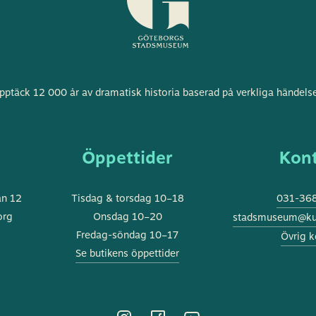
Göteborgs
pptäck 12 000 år av dramatisk historia baserad på verkliga händelse
stadsmuseum
s
Öppettider
Kon
an 12
Tisdag & torsdag 10–18
031-368
org
Onsdag 10–20
stadsmuseum@kul
Fredag-söndag 10–17
Övrig k
Se butikens öppettider