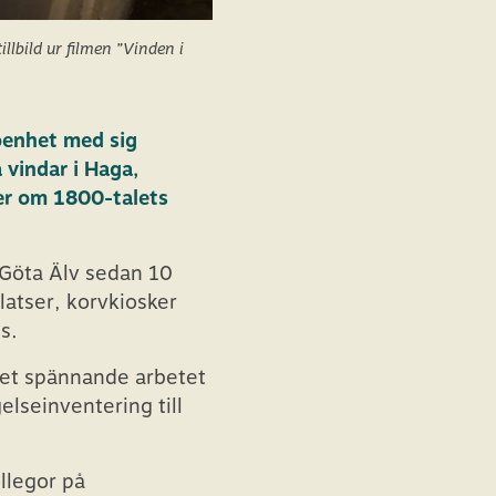
llbild ur filmen ”Vinden i
jöenhet med sig
 vindar i Haga,
er om 1800-talets
d Göta Älv sedan 10
latser, korvkiosker
s.
i det spännande arbetet
elseinventering till
llegor på