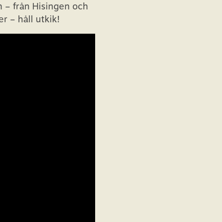
n – från Hisingen och
r – håll utkik!