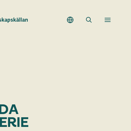
skapskällan
Sök
Toggle
meny
LDA
ERIE