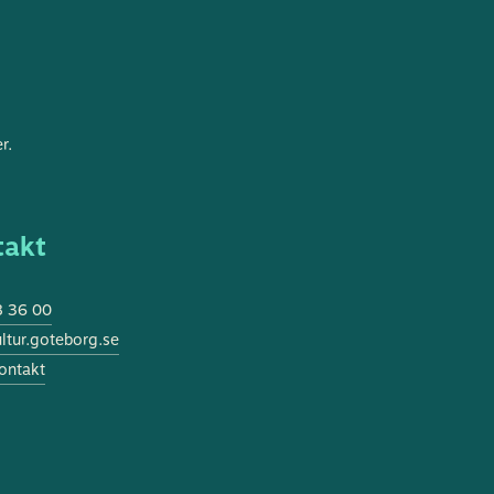
r.
takt
 36 00
tur.goteborg.se
ontakt