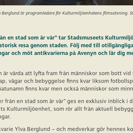
Berglund är programledare för Kulturmiljöenhetens filmsatsning. Sti
från en stad som är vår” tar Stadsmuseets Kulturmil
torisk resa genom staden. Följ med till otillgängliga
ngar och möt antikvarierna på Avenyn och lär dig m
m är värda att lyfta fram från människor som bott vi
p, vägar och bebyggelse finns kvar liksom fotbollsp
 Gatunamn finns kvar men också människor som minn
ser från en stad som är vår” ges en exklusiv inblick 
 Kulturmiljöenhet, som rör allt från aktuell bebygg
ngar.
kvarie Ylva Berglund – och medverkar gör hennes ko