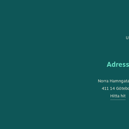
U
Adres
Norra Hamngat
411 14 Göteb
Hitta hit