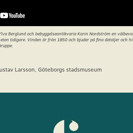
r Ylva Berglund och bebyggelseantikvarie Karin Nordström en välbev
eten tidigare. Vinden är från 1850 och bjuder på fina detaljer och his
äruppe.
 Gustav Larsson, Göteborgs stadsmuseum