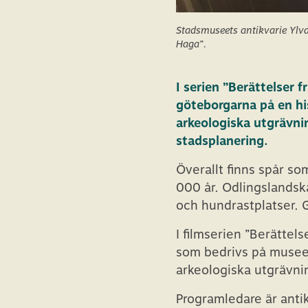
Stadsmuseets antikvarie Ylva 
Haga”.
I serien ”Berättelser 
göteborgarna på en his
arkeologiska utgrävni
stadsplanering.
Överallt finns spår so
000 år. Odlingslandska
och hundrastplatser.
I filmserien ”Berättel
som bedrivs på museets
arkeologiska utgrävni
Programledare är anti