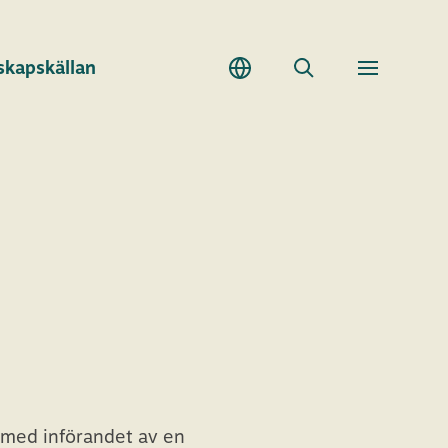
skapskällan
Sök
Toggle
meny
 med införandet av en