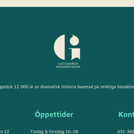
Göteborgs
pptäck 12 000 år av dramatisk historia baserad på verkliga händelse
stadsmuseum
s
Öppettider
Kon
an 12
Tisdag & torsdag 10–18
031-368