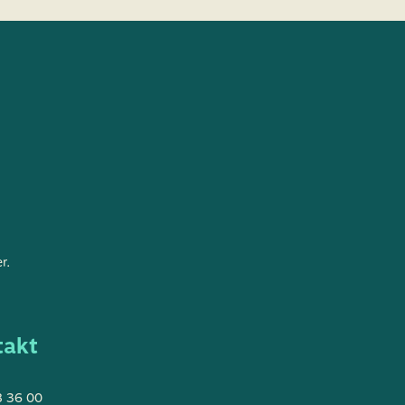
r.
takt
 36 00