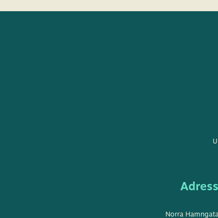
U
Adres
Norra Hamngat