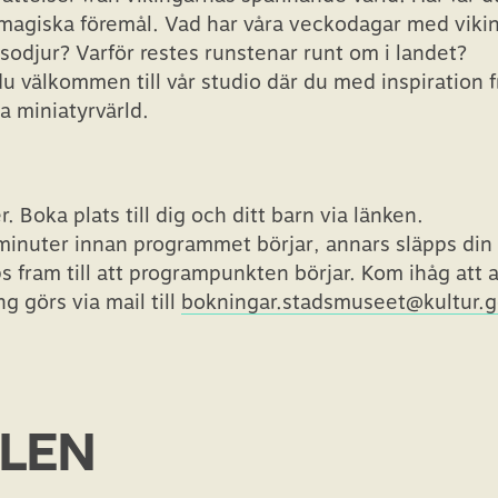
agiska föremål. Vad har våra veckodagar med vikin
sodjur? Varför restes runstenar runt om i landet?
u välkommen till vår studio där du med inspiration 
da miniatyrvärld.
. Boka plats till dig och ditt barn via länken.
minuter innan programmet börjar, annars släpps din 
s fram till att programpunkten börjar. Kom ihåg att 
g görs via mail till
bokningar.stadsmuseet@kultur.g
LLEN