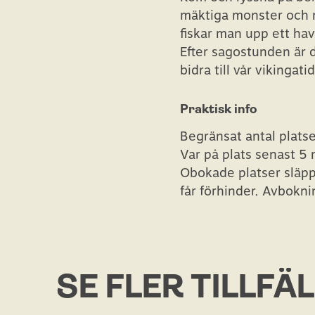
mäktiga monster och m
fiskar man upp ett hav
Efter sagostunden är d
bidra till vår vikingati
Praktisk info
Begränsat antal platser
Var på plats senast 5 
Obokade platser släpp
får förhinder. Avboknin
SE FLER TILLFÄ