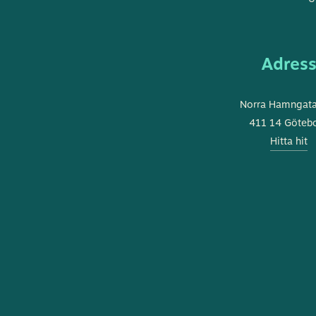
Adres
Norra Hamngat
411 14 Göteb
Hitta hit
DENNA WEBBPLATS ANVÄNDER COOKIES
SWEDISH
Denna webbplats använder cookies för att förbättra
ENGLISH
användarupplevelsen. Genom att använda vår webbplats samtycker
du till alla cookies i enlighet med vår cookiepolicy.
Läs mer