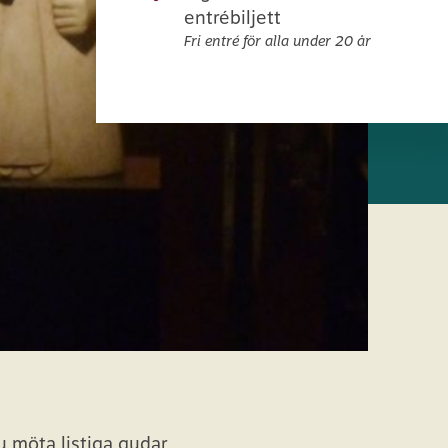
entrébiljett
Fri entré för alla under 20 år
u möta listiga gudar,