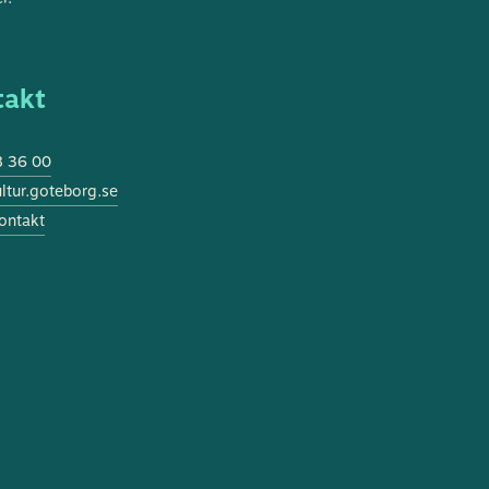
takt
 36 00
tur.goteborg.se
ontakt