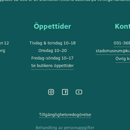
stadsmuseum
s
Öppettider
Kon
an 12
Tisdag & torsdag 10–18
031-368
org
Onsdag 10–20
stadsmuseum@kul
Fredag-söndag 10–17
Övrig k
Se butikens öppettider
Tillgänglighetsredogörelse
Behandling av personuppgifter