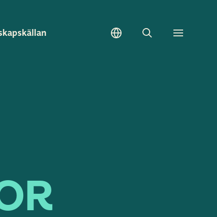
skapskällan
Sök
Toggle
meny
OR