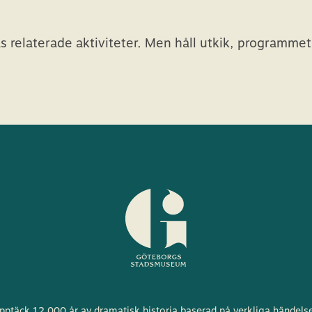
s relaterade aktiviteter. Men håll utkik, programme
Göteborgs
pptäck 12 000 år av dramatisk historia baserad på verkliga händelse