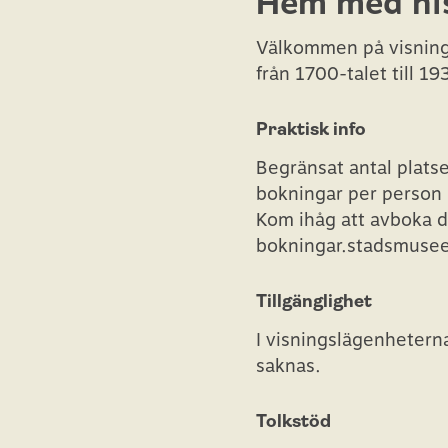
Hem med his
Välkommen på visning a
från 1700-talet till 19
Praktisk info
Begränsat antal platse
bokningar per person
Kom ihåg att avboka di
bokningar.stadsmusee
Tillgänglighet
I visningslägenhetern
saknas.
Tolkstöd