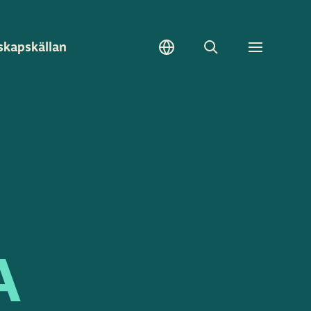
skapskällan
Sök
Toggle
meny
A