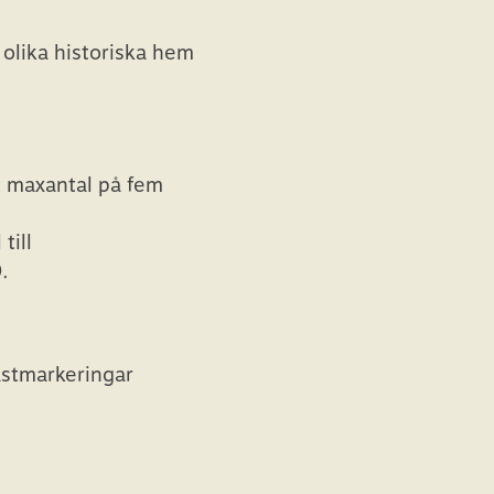
 olika historiska hem
tt maxantal på fem
till
9.
astmarkeringar