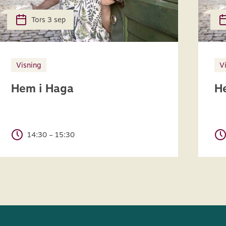
Tors 3 sep
Visning
V
Hem i Haga
H
14:30 – 15:30