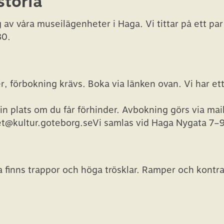
toria
v våra museilägenheter i Haga. Vi tittar på ett par
30.
r, förbokning krävs. Boka via länken ovan. Vi har e
n plats om du får förhinder. Avbokning görs via mail 
t@kultur.goteborg.seVi samlas vid Haga Nygata 7–
a finns trappor och höga trösklar. Ramper och kontr