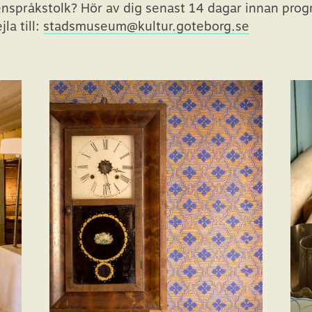
enspråkstolk? Hör av dig senast 14 dagar innan pr
la till:
stadsmuseum@kultur.goteborg.se