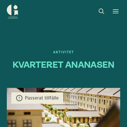
Sök
Toggle
Togg
Göteborgs
sök
men
stadsmuseum
AKTIVITET
KVARTERET ANANASEN
Passerat tillfälle