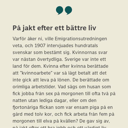
På jakt efter ett bättre liv
Varför åker ni, ville Emigrationsutredningen
veta, och 1907 intervjuades hundratals
svenskar som bestämt sig. Kvinnornas svar
var nästan övertydliga. Sverige var inte ett
land för dem. Kvinna efter kvinna berättade
att ”kvinnoarbete” var så lågt betalt att det
inte gick att leva på lönen. De berättade om
orimliga arbetstider. Vad sägs om husan som
fick jobba från sex på morgonen till ofta två på
natten utan lediga dagar, eller om den
fjortonåriga flickan som var ensam piga på en
gård med tolv kor, och fick arbeta från fem på
morgonen till elva på kvällen? De gav sig av,
på jakt efter ett bra jobb och ett värdigt liv.