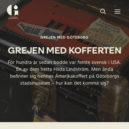
Sök
Toggle
Togg
Göteborgs
sök
men
stadsmuseum
GREJEN MED GÖTEBORG
GREJEN MED KOFFERTEN
För hundra år sedan bodde var femte svensk i USA.
En av dem hette Hilda Lindström. Men ändå
befinner sig hennes Amerikakoffert på Göteborgs
stadsmuseum – hur kan det komma sig?