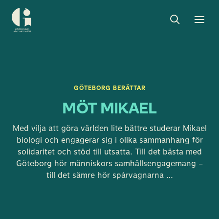
Sök
Toggle
Togg
Göteborgs
sök
men
stadsmuseum
GÖTEBORG BERÄTTAR
MÖT MIKAEL
Med vilja att göra världen lite bättre studerar Mikael
biologi och engagerar sig i olika sammanhang för
solidaritet och stöd till utsatta. Till det bästa med
Göteborg hör människors samhällsengagemang –
till det sämre hör spårvagnarna …