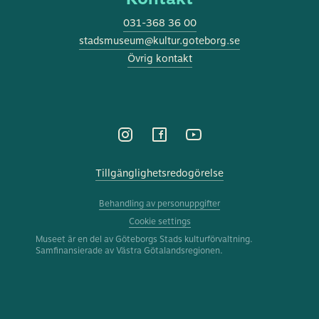
031-368 36 00
stadsmuseum@kultur.goteborg.se
Övrig kontakt
DENNA WEBBPLATS ANVÄNDER
SWEDISH
Tillgänglighetsredogörelse
COOKIES
ENGLISH
Denna webbplats använder cookies för att förbättra
Behandling av personuppgifter
användarupplevelsen. Genom att använda vår
Cookie settings
webbplats samtycker du till alla cookies i enlighet
Museet är en del av Göteborgs Stads kulturförvaltning.
med vår cookiepolicy.
Läs mer
Samfinansierade av Västra Götalandsregionen.
ACCEPTERA
ANPASSA