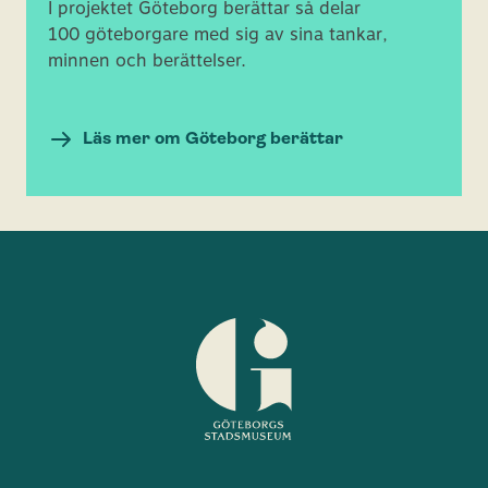
I projektet Göteborg berättar så delar
100 göteborgare med sig av sina tankar,
minnen och berättelser.
Läs mer om Göteborg berättar