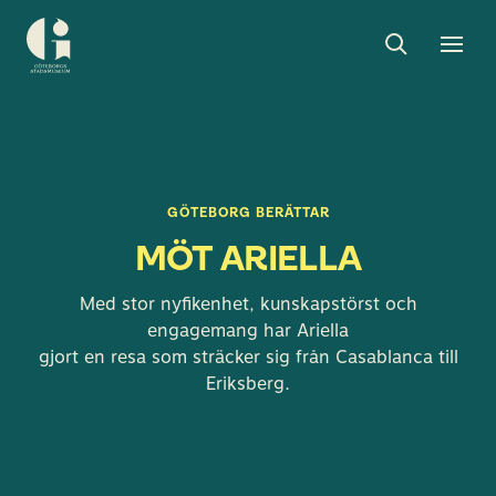
Sök
Toggle
Togg
Göteborgs
sök
men
stadsmuseum
GÖTEBORG BERÄTTAR
MÖT ARIELLA
Med stor nyfikenhet, kunskapstörst och
engagemang har Ariella
gjort en resa som sträcker sig från Casablanca till
Eriksberg.