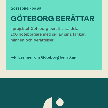
GÖTEBORG 400 ÅR
GÖTEBORG BERÄTTAR
I projektet Göteborg berättar så delar
100 göteborgare med sig av sina tankar,
minnen och berättelser.
Läs mer om Göteborg berättar