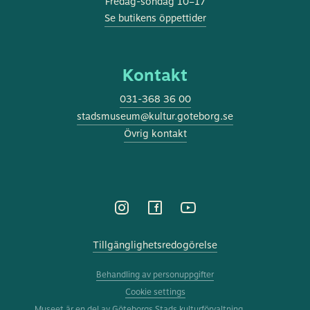
Fredag-söndag 10–17
Se butikens öppettider
Kontakt
031-368 36 00
stadsmuseum@kultur.goteborg.se
Övrig kontakt
DENNA WEBBPLATS ANVÄNDER
SWEDISH
Tillgänglighetsredogörelse
COOKIES
ENGLISH
Denna webbplats använder cookies för att förbättra
Behandling av personuppgifter
användarupplevelsen. Genom att använda vår
Cookie settings
webbplats samtycker du till alla cookies i enlighet
Museet är en del av Göteborgs Stads kulturförvaltning.