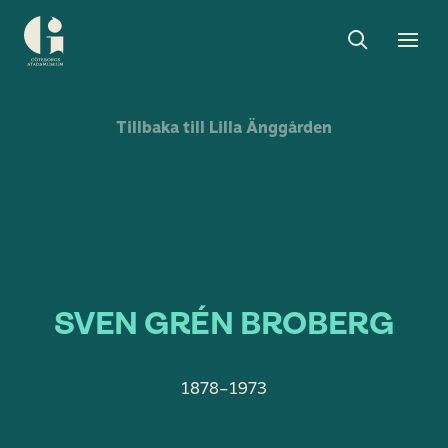
Sök
Toggle
Togg
Göteborgs
sök
men
stadsmuseum
Tillbaka till Lilla Änggården
SVEN GRÉN BROBERG
1878–1973