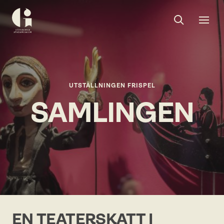
Sök
Toggle
Togg
Göteborgs
sök
men
stadsmuseum
UTSTÄLLNINGEN FRISPEL
SAMLINGEN
EN TEATERSKATT I