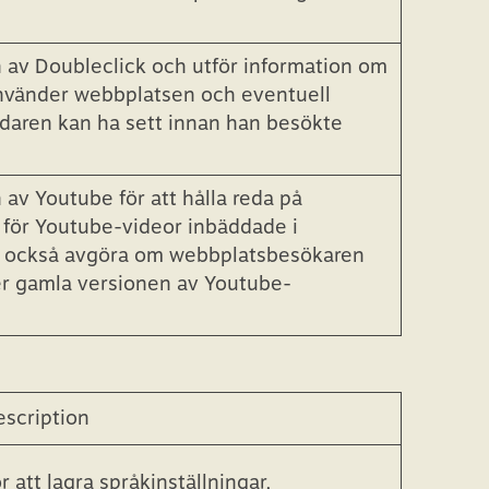
 av YouTube för att spåra visningar av
n av Doubleclick och utför information om
nvänder webbplatsen och eventuell
daren kan ha sett innan han besökte
 av Youtube för att hålla reda på
 för Youtube-videor inbäddade i
n också avgöra om webbplatsbesökaren
er gamla versionen av Youtube-