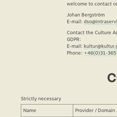
welcome to contact o
Johan Bergström
E-mail:
dso@intraserv
Contact the Culture Ad
GDPR:
E-mail:
kultur@kultur
Phone:
+46(0)31-365
C
Strictly necessary
Performance
Strictly necessary