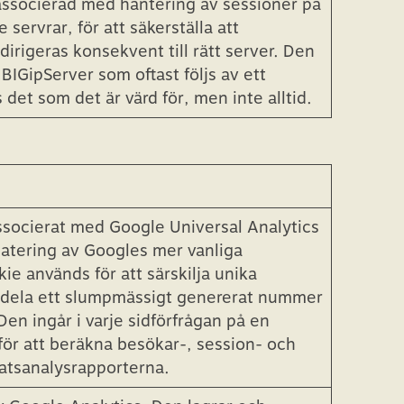
cierat med BIG-IP-produktsviten från
 associerad med hantering av sessioner på
servrar, för att säkerställa att
irigeras konsekvent till rätt server. Den
GipServer som oftast följs av ett
det som det är värd för, men inte alltid.
socierat med Google Universal Analytics
pdatering av Googles mer vanliga
ie används för att särskilja unika
lldela ett slumpmässigt genererat nummer
Den ingår i varje sidförfrågan på en