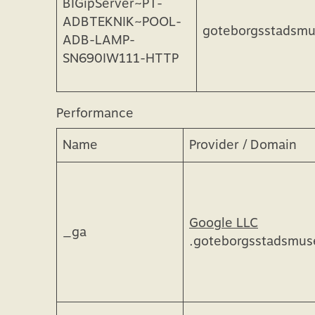
BIGipServer~PT-
ADBTEKNIK~POOL-
goteborgsstadsm
ADB-LAMP-
SN690IW111-HTTP
Performance
Name
Provider / Domain
Google LLC
_ga
.goteborgsstadsmu