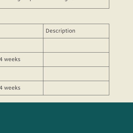
escription
r att lagra språkinställningar.
Description
4 weeks
4 weeks