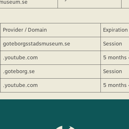
in
Expiration
D
.l.
1 year
Fö
smuseum.se
Provider / Domain
Expiration
goteborgsstadsmuseum.se
Session
.youtube.com
5 months 
.goteborg.se
Session
.youtube.com
5 months 