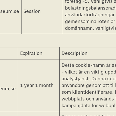
korrekt.
Detta kaknamn är asso
företag F5. Vanligtvis
belastningsbalanserade 
useum.se
Session
användarförfrågningar d
gemensamma roten är BI
domännamn, vanligtvis 
Expiration
Description
Detta cookie-namn är as
- vilket är en viktig up
analystjänst. Denna cook
1 year 1 month
användare genom att ti
seum.se
som klientidentifierare. 