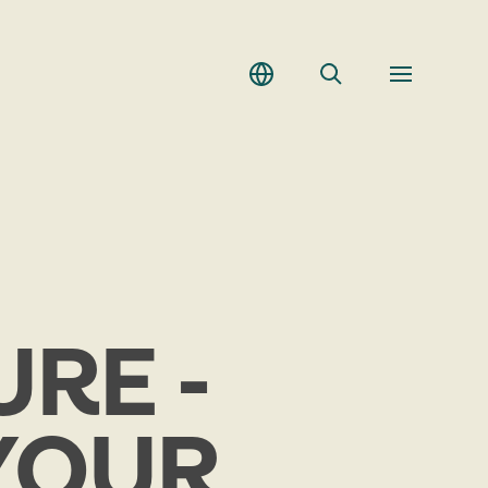
Search
Toggle
menu
RE ­­
YOUR