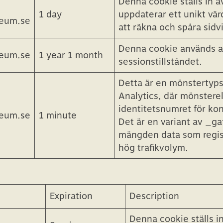
webbplats och används f
kampanjdata för webbpl
Denna cookie ställs in a
1 day
uppdaterar ett unikt vär
seum.se
att räkna och spåra sidv
Denna cookie används av
seum.se
1 year 1 month
sessionstillståndet.
Detta är en mönstertyps
Analytics, där mönstere
identitetsnumret för kon
seum.se
1 minute
Det är en variant av _g
mängden data som regis
hög trafikvolym.