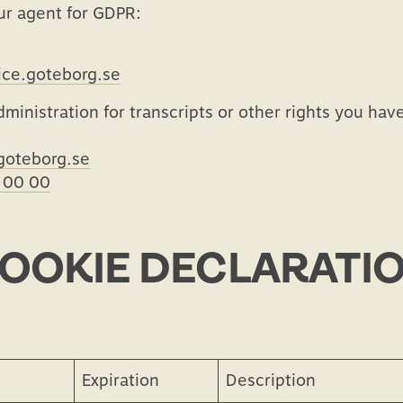
ur agent for GDPR:
ice.goteborg.se
ministration for transcripts or other rights you hav
.goteborg.se
 00 00
OOKIE DECLARATI
Save
Targeting
Functionality
Unclassified