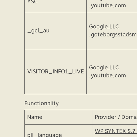
Name
Provider / Domain
Google LLC
YSC
.youtube.com
Google LLC
_gcl_au
.goteborgsstads
Google LLC
VISITOR_INFO1_LIVE
.youtube.com
Functionality