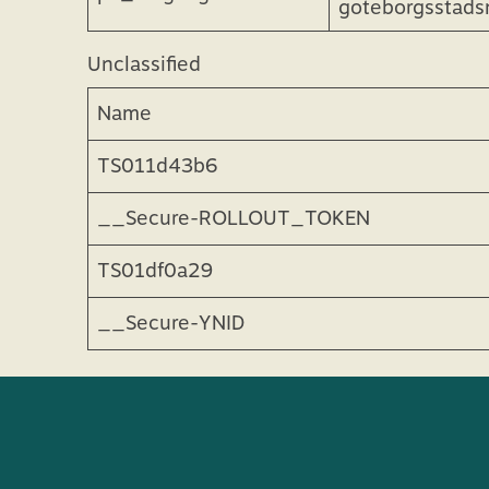
Name
Provider / Doma
WP SYNTEX S.? r
pll_language
goteborgsstad
Unclassified
Name
TS011d43b6
__Secure-ROLLOUT_TOKEN
TS01df0a29
__Secure-YNID