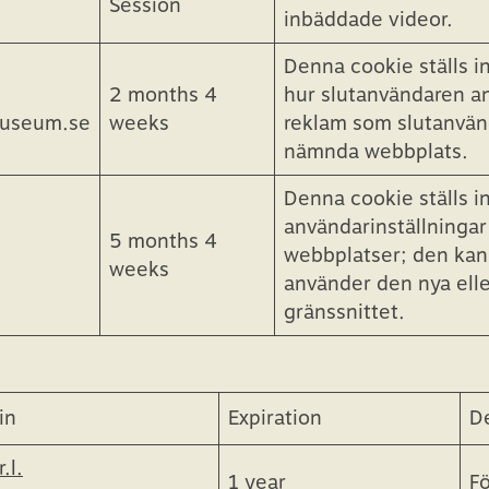
Expiration
Description
Denna cookie ställs in
Session
inbäddade videor.
Denna cookie ställs i
2 months 4
hur slutanvändaren a
museum.se
weeks
reklam som slutanvän
nämnda webbplats.
Denna cookie ställs in
användarinställningar
5 months 4
webbplatser; den ka
weeks
använder den nya ell
gränssnittet.