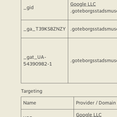
Google LLC
_gid
.goteborgsstadsmu
_ga_T39KS8ZNZY
.goteborgsstadsmu
_gat_UA-
.goteborgsstadsmu
54390982-1
Targeting