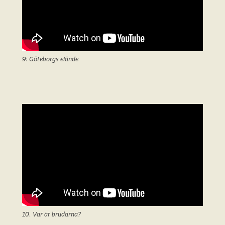
9: Göteborgs elände
10. Var är brudarna?