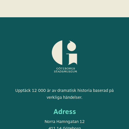
Göteborgs
Upptäck 12 000 år av dramatisk historia baserad på
stadsmuseum
verkliga händelser.
Adress
Norra Hamngatan 12
411 14 Göteborg