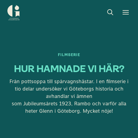
Sök
Toggle
Togg
Göteborgs
sök
men
stadsmuseum
FILMSERIE
HUR HAMNADE VI HÄR?
Från pottsoppa till spårvagnshästar. I en filmserie i
tio delar undersöker vi Göteborgs historia och
avhandlar vi ämnen
som Jubileumsårets 1923, Rambo och varför alla
heter Glenn i Göteborg. Mycket nöje!