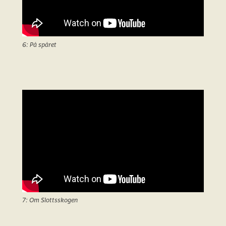
6: På spåret
7: Om Slottsskogen