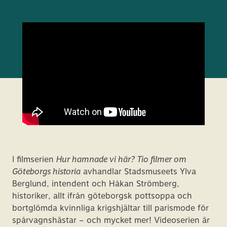
I filmserien
Hur hamnade vi här? Tio filmer om
Göteborgs historia
avhandlar Stadsmuseets Ylva
Berglund, intendent och Håkan Strömberg,
historiker, allt ifrån göteborgsk pottsoppa och
bortglömda kvinnliga krigshjältar till parismode för
spårvagnshästar – och mycket mer! Videoserien är