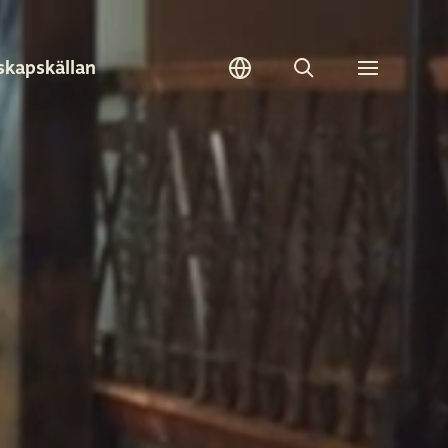
skapskällan
Sök
Toggle
meny