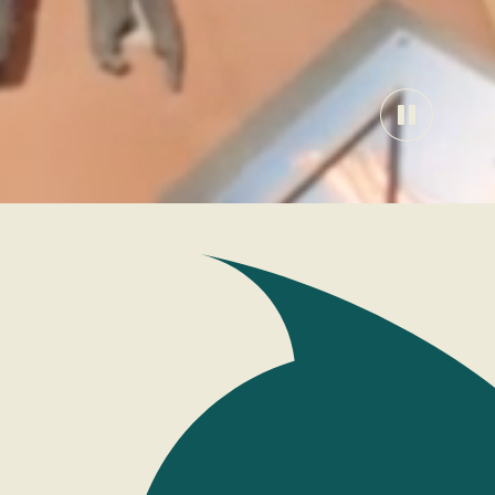
Pause
backgrou
video