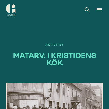
Sök
Toggle
Togg
Göteborgs
sök
men
stadsmuseum
AKTIVITET
MATARV: I KRISTIDENS
KÖK