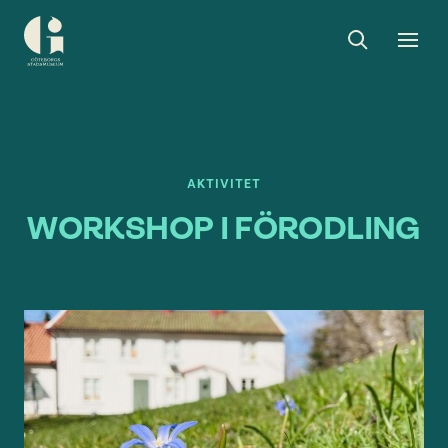
Sök
Toggle
Togg
Göteborgs
sök
men
stadsmuseum
AKTIVITET
WORKSHOP I FÖRODLING