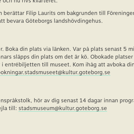
e och nu rivs kvarteret.
n berättar Filip Laurits om bakgrunden till Förening
tt bevara Göteborgs landshövdingehus.
r. Boka din plats via länken. Var på plats senast 5 m
ars släpps din plats om det är kö. Obokade platser s
r i entrébiljetten till museet. Kom ihåg att avboka di
bokningar.stadsmuseet@kultur.goteborg.se
enspråkstolk, hör av dig senast 14 dagar innan pro
la till:
stadsmuseum@kultur.goteborg.se