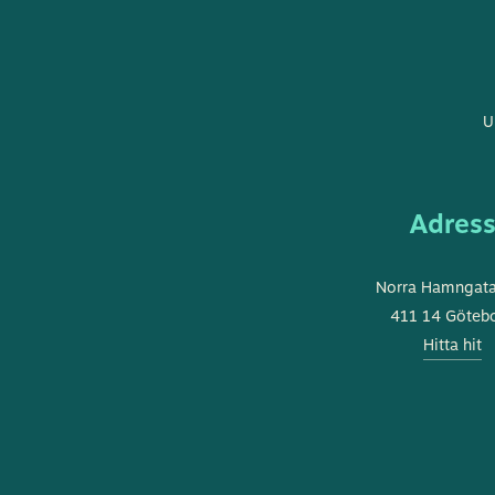
U
Adres
Norra Hamngat
411 14 Göteb
Hitta hit