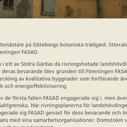
årdsmästare på Göteborgs botaniska trädgård, litteratu
öreningen FASAD.
an i ett av Södra Gårdas då rivningshotade landshöv
 deras bevarande blev grunden till Föreningen FAS
eckling av kvalitativa byggnader som fortfarande än
k och energieffektivisering.
av de första fallen FASAD engagerade sig i, men äve
lgrenska. När rivningsplanerna för landshövdingek
agerade sig FASAD genast för dess bevarande och ö
mans med sina samarbetsorganisationer. Domstolen v