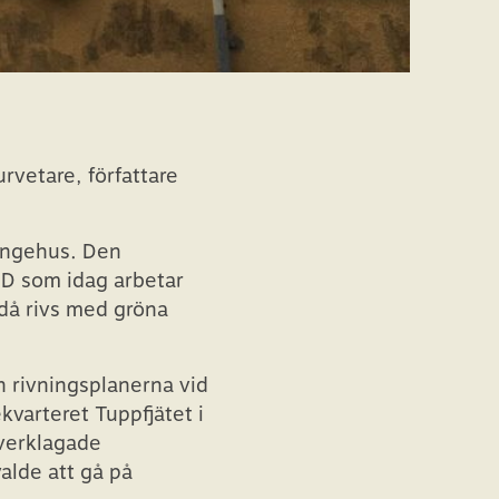
rvetare, författare
dingehus. Den
AD som idag arbetar
då rivs med gröna
n rivningsplanerna vid
varteret Tuppfjätet i
verklagade
alde att gå på