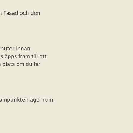
en Fasad och den
inuter innan
läpps fram till att
n plats om du får
grampunkten äger rum