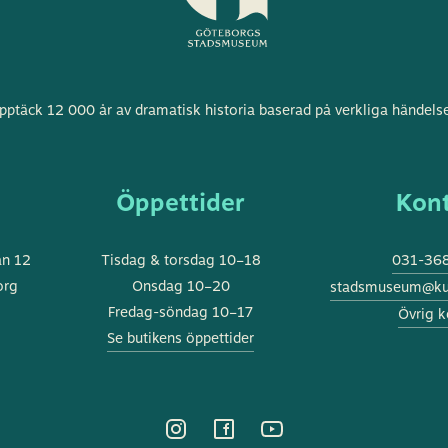
Göteborgs
pptäck 12 000 år av dramatisk historia baserad på verkliga händelse
stadsmuseum
s
Öppettider
Kon
an 12
Tisdag & torsdag 10–18
031-368
org
Onsdag 10–20
stadsmuseum@kul
Fredag-söndag 10–17
Övrig k
Se butikens öppettider