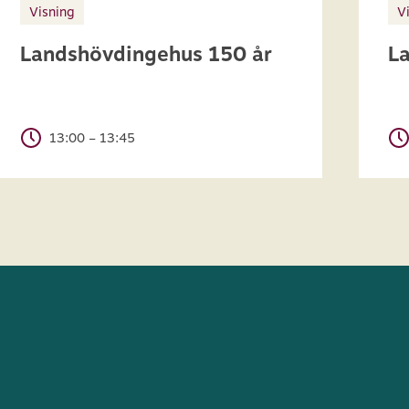
Visning
V
Landshövdingehus 150 år
L
13:00 – 13:45