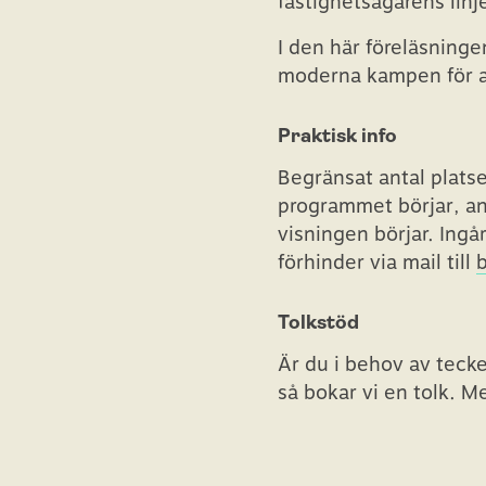
fastighetsägarens linj
I den här föreläsninge
moderna kampen för a
Praktisk info
Begränsat antal platse
programmet börjar, ann
visningen börjar. Ingå
förhinder via mail till
Tolkstöd
Är du i behov av teck
så bokar vi en tolk. Mej