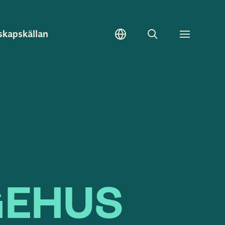
skapskällan
Sök
Toggle
meny
GEHUS