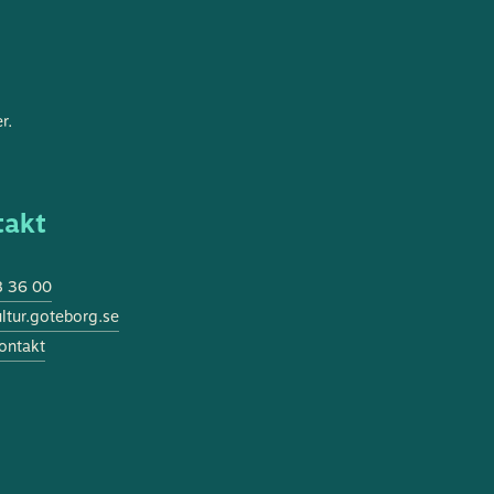
r.
takt
 36 00
tur.goteborg.se
ontakt