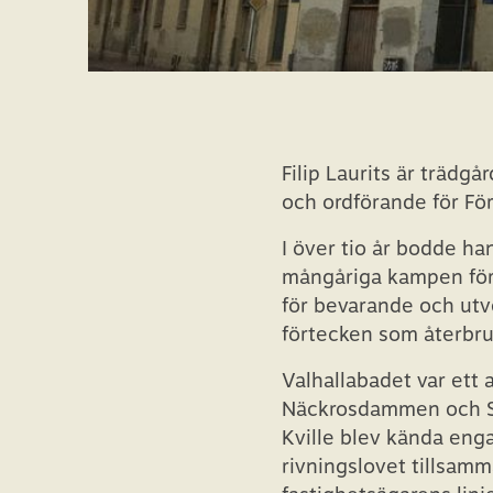
Filip Laurits är trädg
och ordförande för F
I över tio år bodde h
mångåriga kampen för
för bevarande och utv
förtecken som återbru
Valhallabadet var ett 
Näckrosdammen och Sah
Kville blev kända eng
rivningslovet tillsam