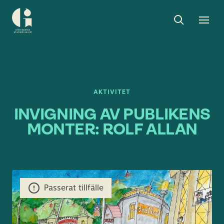
Sök
Toggle
Togg
Göteborgs
sök
men
stadsmuseum
AKTIVITET
INVIGNING AV PUBLIKENS
MONTER: ROLF ALLAN
Passerat tillfälle