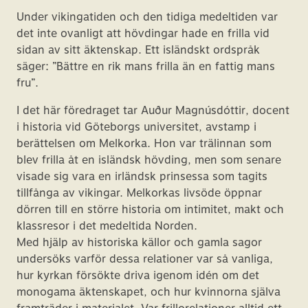
Under vikingatiden och den tidiga medeltiden var
det inte ovanligt att hövdingar hade en frilla vid
sidan av sitt äktenskap. Ett isländskt ordspråk
säger: ”Bättre en rik mans frilla än en fattig mans
fru”.
I det här föredraget tar Auður Magnúsdóttir, docent
i historia vid Göteborgs universitet, avstamp i
berättelsen om Melkorka. Hon var trälinnan som
blev frilla åt en isländsk hövding, men som senare
visade sig vara en irländsk prinsessa som tagits
tillfånga av vikingar. Melkorkas livsöde öppnar
dörren till en större historia om intimitet, makt och
klassresor i det medeltida Norden.
Med hjälp av historiska källor och gamla sagor
undersöks varför dessa relationer var så vanliga,
hur kyrkan försökte driva igenom idén om det
monogama äktenskapet, och hur kvinnorna själva