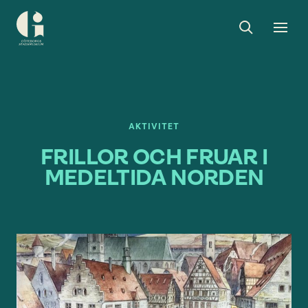
Sök
Toggle
Togg
Göteborgs
sök
men
stadsmuseum
AKTIVITET
FRILLOR OCH FRUAR I
MEDELTIDA NORDEN