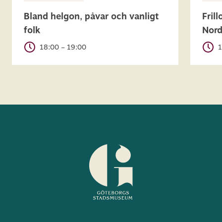
Bland helgon, påvar och vanligt
Fril
folk
Nor
18:00 – 19:00
1