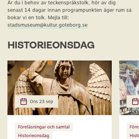
Är du i behov av teckenspråkstolk, hör av dig
senast 14 dagar innan programpunkten äger rum så
bokar vi en tolk. Mejla till:
stadsmuseum@kultur.goteborg.se
HISTORIEONSDAG
Ons 23 sep
Föreläsningar och samtal
Före
Historieonsdag
Hist