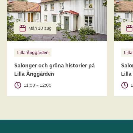
Mån 10 aug
Lilla Änggården
Lill
Salonger och gröna historier på
Salo
Lilla Änggården
Lill
11:00 – 12:00
1