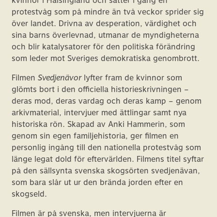
kvinnor i Hälsingland och sätter i gång en
protestvåg som på mindre än två veckor sprider sig
över landet. Drivna av desperation, värdighet och
sina barns överlevnad, utmanar de myndigheterna
och blir katalysatorer för den politiska förändring
som leder mot Sveriges demokratiska genombrott.
Filmen
Svedjenävor
lyfter fram de kvinnor som
glömts bort i den officiella historieskrivningen –
deras mod, deras vardag och deras kamp – genom
arkivmaterial, intervjuer med ättlingar samt nya
historiska rön. Skapad av Anki Hammerin, som
genom sin egen familjehistoria, ger filmen en
personlig ingång till den nationella protestvåg som
länge legat dold för eftervärlden. Filmens titel syftar
på den sällsynta svenska skogsörten svedjenävan,
som bara slår ut ur den brända jorden efter en
skogseld.
Filmen är på svenska, men intervjuerna är