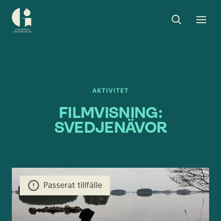
Sök
Toggle
Togg
Göteborgs
sök
men
stadsmuseum
AKTIVITET
FILMVISNING:
SVEDJENÄVOR
Passerat tillfälle