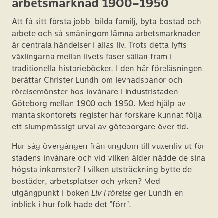
arbetsmarknad 1900–1950
Att få sitt första jobb, bilda familj, byta bostad och
arbete och så småningom lämna arbetsmarknaden
är centrala händelser i allas liv. Trots detta lyfts
växlingarna mellan livets faser sällan fram i
traditionella historieböcker. I den här föreläsningen
berättar Christer Lundh om levnadsbanor och
rörelsemönster hos invånare i industristaden
Göteborg mellan 1900 och 1950. Med hjälp av
mantalskontorets register har forskare kunnat följa
ett slumpmässigt urval av göteborgare över tid.
Hur såg övergången från ungdom till vuxenliv ut för
stadens invånare och vid vilken ålder nådde de sina
högsta inkomster? I vilken utsträckning bytte de
bostäder, arbetsplatser och yrken? Med
utgångpunkt i boken
Liv i rörelse
ger Lundh en
inblick i hur folk hade det ”förr”.