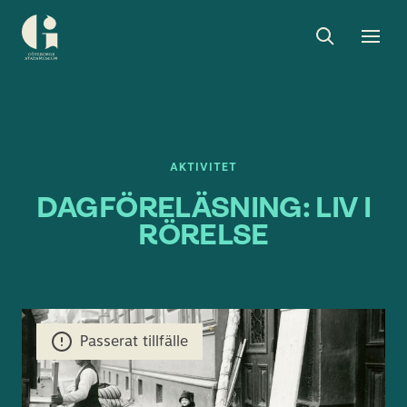
Sök
Toggle
Togg
Göteborgs
sök
men
stadsmuseum
AKTIVITET
DAGFÖRELÄSNING: LIV I
RÖRELSE
Passerat tillfälle