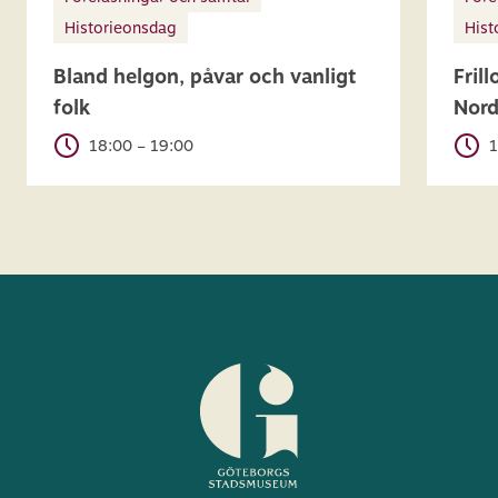
Historieonsdag
Hist
Bland helgon, påvar och vanligt
Fril
folk
Nor
18:00 – 19:00
1