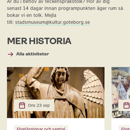
Är du i behov av teckenspråkstolk? Hör av dig
senast 14 dagar innan programpunkten äger rum så
bokar vi en tolk. Mejla
till:
stadsmuseum@kultur.goteborg.se
MER HISTORIA
Alla aktiviteter
Ons 23 sep
Föreläsningar och samtal
Före