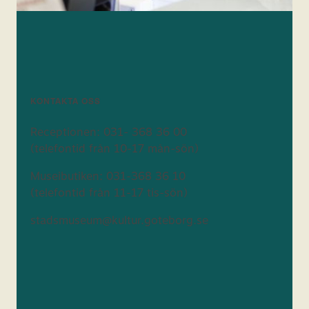
KONTAKTA OSS
Receptionen: 031- 368 36 00
(telefontid från 10-17 mån-sön)
Museibutiken: 031-368 36 10
(telefontid från 11-17 tis-sön)
stadsmuseum@kultur.goteborg.se