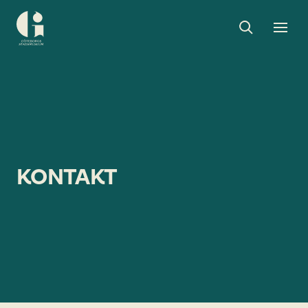
Sök
Toggle
Togg
Göteborgs
sök
men
stadsmuseum
KONTAKT