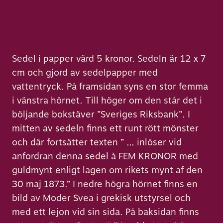
Sedel i papper värd 5 kronor. Sedeln är 12 x 7
cm och gjord av sedelpapper med
vattentryck. På framsidan syns en stor femma
i vänstra hörnet. Till höger om den står det i
böljande bokstäver ”Sveriges Riksbank”. I
mitten av sedeln finns ett runt rött mönster
och där fortsätter texten ” … inlöser vid
anfordran denna sedel à FEM KRONOR med
guldmynt enligt lagen om rikets mynt af den
30 maj 1873.” I nedre högra hörnet finns en
bild av Moder Svea i grekisk utstyrsel och
med ett lejon vid sin sida. På baksidan finns