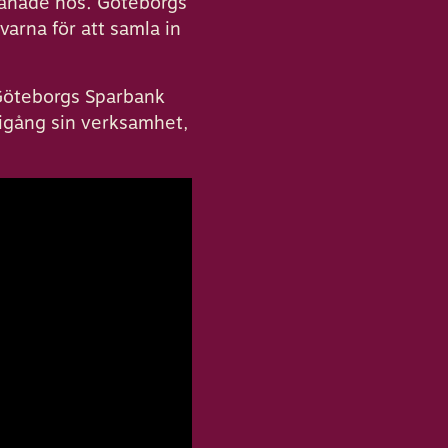
tjänade hos. Göteborgs
rna för att samla in
 Göteborgs Sparbank
 igång sin verksamhet,