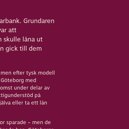
parbank. Grundaren
ar att
 skulle låna ut
n gick till dem
, men efter tysk modell
om Göteborg med
komst under delar av
ttigunderstöd på
lva eller ta ett lån
or sparade – men de