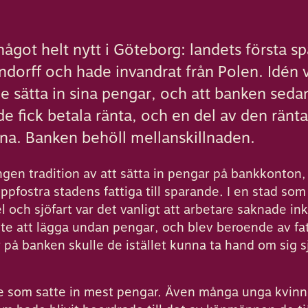
got helt nytt i Göteborg: landets första s
dorff och hade invandrat från Polen. Idén v
e sätta in sina pengar, och att banken sedan
 fick betala ränta, och en del av den ränta
na. Banken behöll mellanskillnaden.
ngen tradition av att sätta in pengar på bankkonton
ppfostra stadens fattiga till sparande. I en stad s
och sjöfart var det vanligt att arbetare saknade in
nte att lägga undan pengar, och blev beroende av fa
på banken skulle de istället kunna ta hand om sig sjä
.
 som satte in mest pengar. Även många unga kvinn