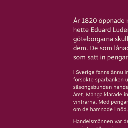
År 1820 öppnade nå
hette Eduard Luden
göteborgarna skull
dem. De som lånade
som satt in pengar
I Sverige fanns ännu i
försökte sparbanken u
säsongsbunden handel 
året. Många klarade i
vintrarna. Med pengar 
om de hamnade i nöd
Handelsmännen var de