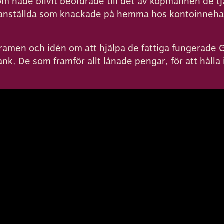
som hade blivit beordrade till det av köpmännen de 
anställda som knackade på hemma hos kontoinnehava
 ramen och idén om att hjälpa de fattiga fungerade
nk. De som framför allt lånade pengar, för att hålla