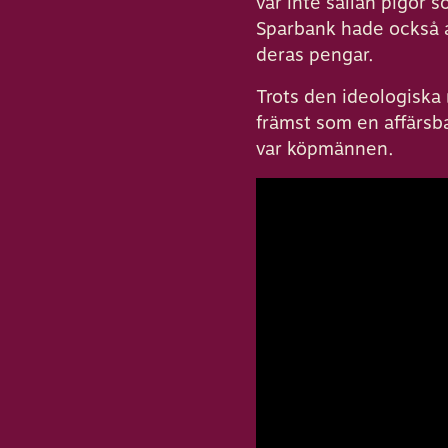
var inte sällan pigor 
Sparbank hade också 
deras pengar.
Trots den ideologiska
främst som en affärsba
var köpmännen.