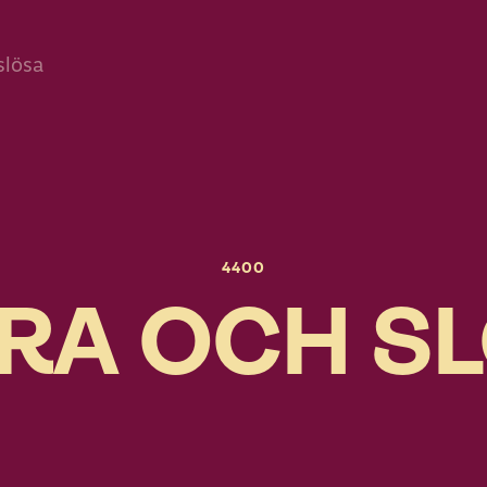
slösa
4400
RA OCH S